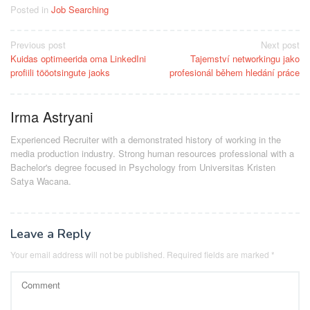
Posted in
Job Searching
Post
Previous post
Next post
Kuidas optimeerida oma LinkedIni
Tajemství networkingu jako
navigation
profiili tööotsingute jaoks
profesionál během hledání práce
Irma Astryani
Experienced Recruiter with a demonstrated history of working in the
media production industry.
Strong human resources professional
with a
Bachelor's degree focused in Psychology from Universitas Kristen
Satya Wacana.
Leave a Reply
Your email address will not be published.
Required fields are marked
*