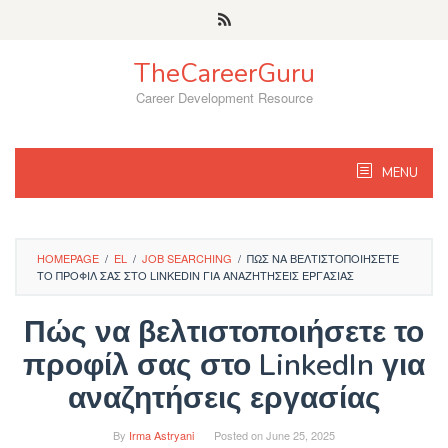
Skip
to
content
TheCareerGuru
Career Development Resource
MENU
HOMEPAGE
/
EL
/
JOB SEARCHING
/
ΠΏΣ ΝΑ ΒΕΛΤΙΣΤΟΠΟΙΉΣΕΤΕ
ΤΟ ΠΡΟΦΊΛ ΣΑΣ ΣΤΟ LINKEDIN ΓΙΑ ΑΝΑΖΗΤΉΣΕΙΣ ΕΡΓΑΣΊΑΣ
Πώς να βελτιστοποιήσετε το
προφίλ σας στο LinkedIn για
αναζητήσεις εργασίας
By
Irma Astryani
Posted on
June 25, 2025