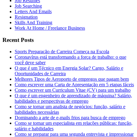
Job Resumes
Job Searching
Letters And Emails
Resignation
Skills And Training
Work At Home / Freelance Business
Recent Posts
Sports Preparação de Carreira Começa na Escola
Coronavírus está transformando a força de trabalho: o que
você deve saber
O que é um Técnico em Energia Solar? Cargo, Salário e
Oportunidades de Carreira
Melhores Tipos de Aeroporto de empregos que pagam bem
Como escrever uma Carta de Apresentação em 5 etapas fáceis
Como escrever um Curriculum Vitae (CV) para um trabalho
O que é um engenheiro de aprendizado de máquina? Salário,
habilidades e perspectivas de emprego
Como se tornar um analista de negócios: função, salário e
habilidades necessárias
Dominando a arte de e-mails frios para busca de emprego
Como se tornar um especialista em relações públicas: função,
salário e habilidades
Como se preparar para uma segunda entrevista e impressionar