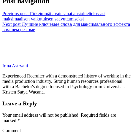
Post navigation
Previous post
Tärkeimmät avainsanat ansioluettelossasi
maksimaalisen vaikutuksen saavuttamiseksi
Next post
Лучшие ключевые слова для максимального эффекта
в вашем резюме
Irma Astryani
Experienced Recruiter with a demonstrated history of working in the
media production industry.
Strong human resources professional
with a Bachelor's degree focused in Psychology from Universitas
Kristen Satya Wacana.
Leave a Reply
Your email address will not be published.
Required fields are
marked
*
Comment