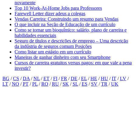
novamente
Top 10 Work-At-Home Jobs para Professores
Farewell Letter dizer adeus a colegas
Vendas Carreira: Construindo um resumo para Vendas
O que incluir na Seção de Educação de um currículo
Como se tornar um bioquímico: salário, plano de carreira e
habilidades essenciais
Seguro de títulos e descrições de emprego – Uma descrição
da indústria de seguros comum Posições
Como listar um estágio em um currículo
Maneiras de ganhar dinheiro com seu Smartphone
Cursos de carreira gratuitos versus pagos: em que vale a pena
investir?
BG
/
CS
/
DA
/
NL
/
ET
/
FI
/
FR
/
DE
/
EL
/
HE
/
HU
/
IT
/
LV
/
LT
/
NO
/
PT
/
PL
/
RO
/
RU
/
SK
/
SL
/
ES
/
SV
/
TR
/
UK