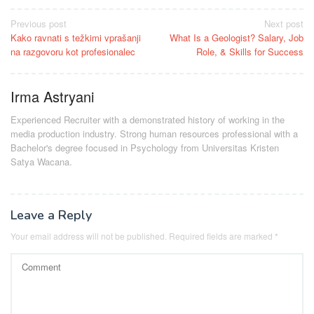
Post
Previous post
Next post
Kako ravnati s težkimi vprašanji
What Is a Geologist? Salary, Job
navigation
na razgovoru kot profesionalec
Role, & Skills for Success
Irma Astryani
Experienced Recruiter with a demonstrated history of working in the
media production industry.
Strong human resources professional
with a
Bachelor's degree focused in Psychology from Universitas Kristen
Satya Wacana.
Leave a Reply
Your email address will not be published.
Required fields are marked
*