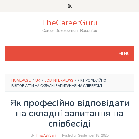
Skip
to
content
TheCareerGuru
Career Development Resource
MENU
HOMEPAGE
/
UK
/
JOB INTERVIEWS
/
ЯК ПРОФЕСІЙНО
ВІДПОВІДАТИ НА СКЛАДНІ ЗАПИТАННЯ НА СПІВБЕСІДІ
Як професійно відповідати
на складні запитання на
співбесіді
By
Irma Astryani
Posted on
September 18, 2025