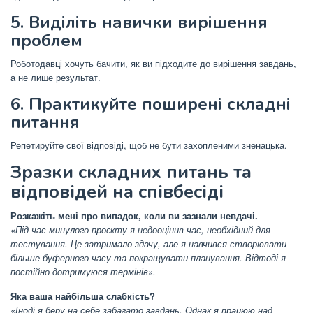
5. Виділіть навички вирішення
проблем
Роботодавці хочуть бачити, як ви підходите до вирішення завдань,
а не лише результат.
6. Практикуйте поширені складні
питання
Репетируйте свої відповіді, щоб не бути захопленими зненацька.
Зразки складних питань та
відповідей на співбесіді
Розкажіть мені про випадок, коли ви зазнали невдачі.
«Під час минулого проєкту я недооцінив час, необхідний для
тестування. Це затримало здачу, але я навчився створювати
більше буферного часу та покращувати планування. Відтоді я
постійно дотримуюся термінів».
Яка ваша найбільша слабкість?
«Іноді я беру на себе забагато завдань. Однак я працюю над