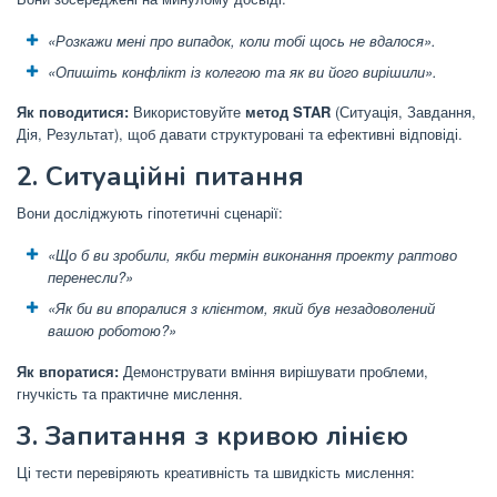
«Розкажи мені про випадок, коли тобі щось не вдалося».
«Опишіть конфлікт із колегою та як ви його вирішили».
Як поводитися:
Використовуйте
метод STAR
(Ситуація, Завдання,
Дія, Результат), щоб давати структуровані та ефективні відповіді.
2. Ситуаційні питання
Вони досліджують гіпотетичні сценарії:
«Що б ви зробили, якби термін виконання проекту раптово
перенесли?»
«Як би ви впоралися з клієнтом, який був незадоволений
вашою роботою?»
Як впоратися:
Демонструвати вміння вирішувати проблеми,
гнучкість та практичне мислення.
3. Запитання з кривою лінією
Ці тести перевіряють креативність та швидкість мислення: