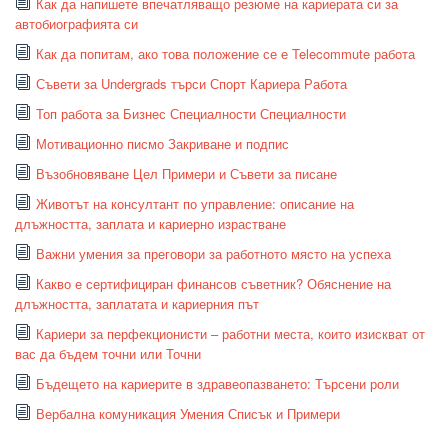
Как да напишете впечатляващо резюме на кариерата си за
автобиографията си
Как да попитам, ако това положение се е Telecommute работа
Съвети за Undergrads търси Спорт Кариера Работа
Топ работа за Бизнес Специалности Специалности
Мотивационно писмо Закриване и подпис
Възобновяване Цел Примери и Съвети за писане
Животът на консултант по управление: описание на
длъжността, заплата и кариерно израстване
Важни умения за преговори за работното място на успеха
Какво е сертифициран финансов съветник? Обяснение на
длъжността, заплатата и кариерния път
Кариери за перфекционисти – работни места, които изискват от
вас да бъдем точни или Точни
Бъдещето на кариерите в здравеопазването: Търсени роли
Вербална комуникация Умения Списък и Примери