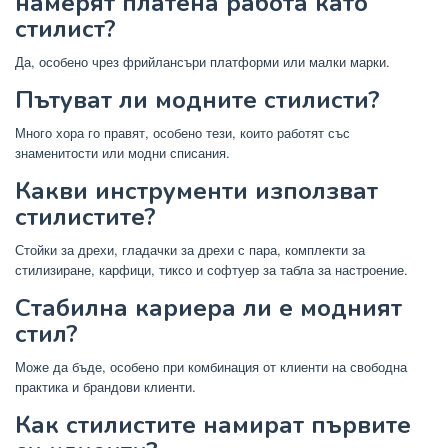
намерят платена работа като
стилист?
Да, особено чрез фрийлансъри платформи или малки марки.
Пътуват ли модните стилисти?
Много хора го правят, особено тези, които работят със
знаменитости или модни списания.
Какви инструменти използват
стилистите?
Стойки за дрехи, гладачки за дрехи с пара, комплекти за
стилизиране, карфици, тиксо и софтуер за табла за настроение.
Стабилна кариера ли е модният
стил?
Може да бъде, особено при комбинация от клиенти на свободна
практика и брандови клиенти.
Как стилистите намират първите