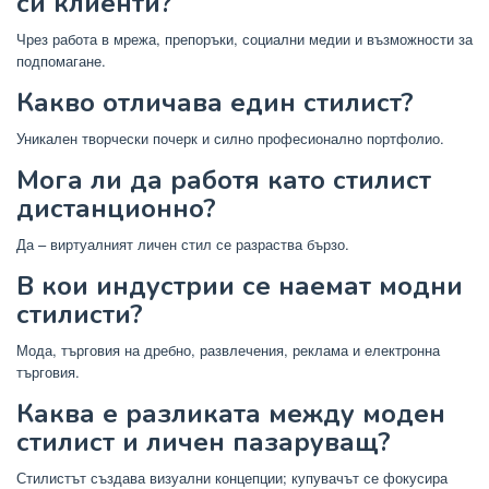
си клиенти?
Чрез работа в мрежа, препоръки, социални медии и възможности за
подпомагане.
Какво отличава един стилист?
Уникален творчески почерк и силно професионално портфолио.
Мога ли да работя като стилист
дистанционно?
Да – виртуалният личен стил се разраства бързо.
В кои индустрии се наемат модни
стилисти?
Мода, търговия на дребно, развлечения, реклама и електронна
търговия.
Каква е разликата между моден
стилист и личен пазаруващ?
Стилистът създава визуални концепции; купувачът се фокусира