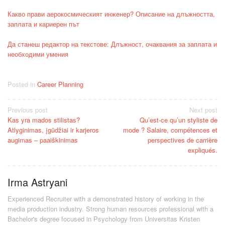
Какво прави аерокосмическият инженер? Описание на длъжността,
заплата и кариерен път
Да станеш редактор на текстове: Длъжност, очаквания за заплата и
необходими умения
Posted in
Career Planning
Post
Previous post
Next post
Kas yra mados stilistas?
Qu’est-ce qu’un styliste de
navigation
Atlyginimas, įgūdžiai ir karjeros
mode ? Salaire, compétences et
augimas – paaiškinimas
perspectives de carrière
expliqués.
Irma Astryani
Experienced Recruiter with a demonstrated history of working in the
media production industry.
Strong human resources professional
with a
Bachelor's degree focused in Psychology from Universitas Kristen