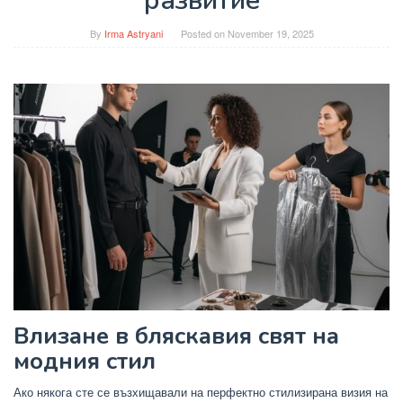
развитие
By
Irma Astryani
Posted on
November 19, 2025
Влизане в бляскавия свят на
модния стил
Ако някога сте се възхищавали на перфектно стилизирана визия на