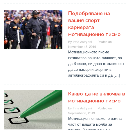
Подобряване на
вашия спорт
кариерата
мотивационно писмо
By
Irma Astryani
Posted on
November 13, 2019
Мотивационното писмо
позволява вашата личност, за
да блесне, ви дава възможност
да се насърчи акценти в
автобиографията си и да […]
Какво да не включва в
мотивационно писмо
By
Irma Astryani
Posted on
September 6, 2019
Мотивационно писмо, е важна
част от вашата молба за
работа. В някои случаи