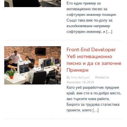
Ето един пример за
мотивационно писмо за
софтуерен инженер позиция.
Също така виж по-долу за
възобновяване например
софтуерен инженер, и […]
Front-End Developer
Уеб мотивационно
писмо и да се започне
Примери
By
Irma Astryani
Posted on
November 19, 2019
Като уеб разработчик предния
край, вие сте в по-добро място,
ако търсите нова работа.
Бюрото за трудова статистика
проекти, които […]