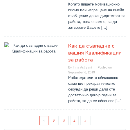
Когато пишете мотивационно
писмо или изпращане на имейл
съобщение до кандидатстват за
работа, това е важно, за да
затворите Вашето […]
Как да съвпадне с
вашия Квалификации
за работа
By
Irma Astryani
Posted on
September 6, 2019
Работодателите обикновено
само ще прекарат няколко
секунди да реши дали сте
достатъчно добър годни за
работа, за да се обоснове […]
1
2
3
4