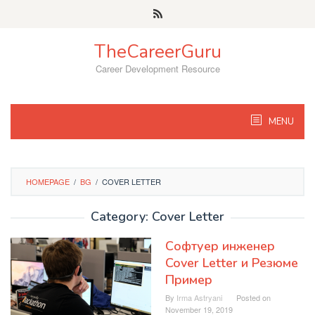
Skip
to
content
TheCareerGuru
Career Development Resource
MENU
HOMEPAGE
/
BG
/
COVER LETTER
Category: Cover Letter
Софтуер инженер
Cover Letter и Резюме
Пример
By
Irma Astryani
Posted on
November 19, 2019