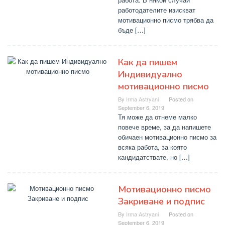
работодателите изискват
мотивационно писмо трябва да
бъде […]
Как да пишем
Индивидуално
мотивационно писмо
By
Irma Astryani
Posted on
September 6, 2019
Тя може да отнеме малко
повече време, за да напишете
обичаен мотивационно писмо за
всяка работа, за която
кандидатствате, но […]
Мотивационно писмо
Закриване и подпис
By
Irma Astryani
Posted on
September 6, 2019