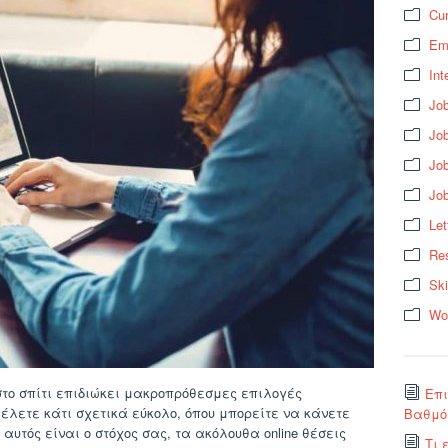
Cur
Em
Int
Job
Job
Jo
Jo
Let
Res
Ski
Wo
στο σπίτι επιδιώκει μακροπρόθεσμες επιλογές
Επι
έλετε κάτι σχετικά εύκολο, όπου μπορείτε να κάνετε
Βαθμός
αυτός είναι ο στόχος σας, τα ακόλουθα online θέσεις
Τι 