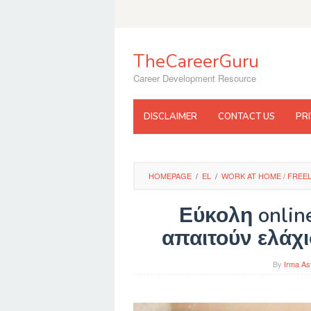
Skip
to
content
TheCareerGuru
Career Development Resource
DISCLAIMER
CONTACT US
PR
HOMEPAGE
/
EL
/
WORK AT HOME / FREE
Εύκολη onlin
απαιτούν ελάχι
By
Irma As