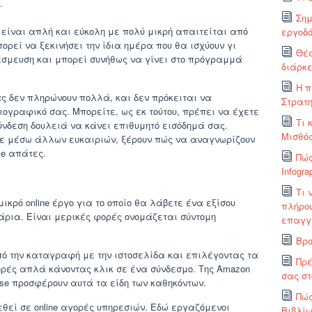
.
Σημ
ν είναι απλή και εύκολη με πολύ μικρή απαιτείται από
εργοδό
ορεί να ξεκινήσει την ίδια ημέρα που θα ισχύουν γι
Θέσ
δέσμευση και μπορεί συνήθως να γίνει στο πρόγραμμά
διάρκε
Η π
ας δεν πληρώνουν πολλά, και δεν πρόκειται να
Στρατη
ογραφικό σας. Μπορείτε, ως εκ τούτου, πρέπει να έχετε
Τι 
νδεση δουλειά να κάνει επιθυμητό εισόδημά σας.
Μισθός
τε μέσω άλλων ευκαιριών, ξέρουν πώς να αναγνωρίζουν
me απάτες.
Πώς
Infogra
Τι 
ικρό online έργο για το οποίο θα λάβετε ένα εξίσου
πλήρο
άρια. Είναι μερικές φορές ονομάζεται σύντομη
επαγγ
Βρο
πό την καταγραφή με την ιστοσελίδα και επιλέγοντας τα
Πρέ
ορές απλά κάνοντας κλικ σε ένα σύνδεσμο. Της Amazon
σας στ
nse προσφέρουν αυτά τα είδη των καθηκόντων.
Πώς
θεί σε online αγορές υπηρεσιών. Εδώ εργαζόμενοι
Βιβλί