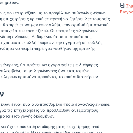
ρωτημάτων.
Σημ
Βιογρα
ους που ταιριάζουν με το προφίλ των πιθανών ενόρκων
 επιχειρήσεις κριτική επιτροπή να ζητήσει λεπτομερείς
τι θα πρέπει να
μην
αποκαλύψει τον αριθμό ή πιστωτική
στοιχεία του τραπεζικού. Οι εταιρείες πληρώνουν
νδεση ενόρκους. Δεδομένου ότι οι περισσότερες
 θα χρειαστεί πολλή ενόρκων, την εγγραφή σε πολλές
ανότητα να πάρει πήρε για «καθήκον της κριτικής
ση ένορκος, θα πρέπει να εγγραφείτε με διάφορες
 περιλαμβάνει συμπληρώνοντας ένα εκτεταμένο
 πληρούν ορισμένα προσόντα, τα οποία διαφέρουν
ν
ένων είναι ένα αναπτυσσόμενο πεδίο εργασίας-at-home.
για τις επιχειρήσεις να προσλάβουν ανεξάρτητους
ματα εισαγωγής δεδομένων.
να έχει πρόσβαση υποδομής μιας επιχείρησης από
ing τεχνολογίες. Η καταχώρηση δεδομένων μπορεί να