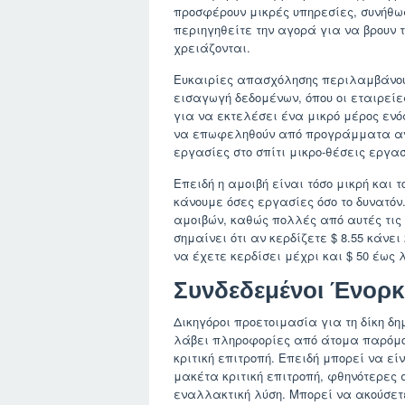
προσφέρουν μικρές υπηρεσίες, συνήθως
περιηγηθείτε την αγορά για να βρουν 
χρειάζονται.
Ευκαιρίες απασχόλησης περιλαμβάνουν 
εισαγωγή δεδομένων, όπου οι εταιρεί
για να εκτελέσει ένα μικρό μέρος ενό
να επωφεληθούν από προγράμματα αντα
εργασίες στο σπίτι μικρο-θέσεις εργα
Επειδή η αμοιβή είναι τόσο μικρή και τ
κάνουμε όσες εργασίες όσο το δυνατόν
αμοιβών, καθώς πολλές από αυτές τις
σημαίνει ότι αν κερδίζετε $ 8.55 κάνε
να έχετε κερδίσει μέχρι και $ 50 έω
Συνδεδεμένοι Ένορ
Δικηγόροι προετοιμασία για τη δίκη δ
λάβει πληροφορίες από άτομα παρόμοι
κριτική επιτροπή. Επειδή μπορεί να ε
μακέτα κριτική επιτροπή, φθηνότερες 
εναλλακτική λύση. Μπορεί να ακούσετε