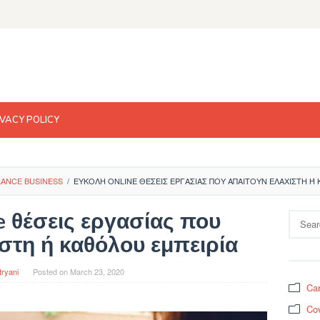
IVACY POLICY
LANCE BUSINESS
/
ΕΎΚΟΛΗ ONLINE ΘΈΣΕΙΣ ΕΡΓΑΣΊΑΣ ΠΟΥ ΑΠΑΙΤΟΎΝ ΕΛΆΧΙΣΤΗ Ή 
e θέσεις εργασίας που
Search
for:
στη ή καθόλου εμπειρία
tryani
Posted on
March 23, 2020
Car
Cov