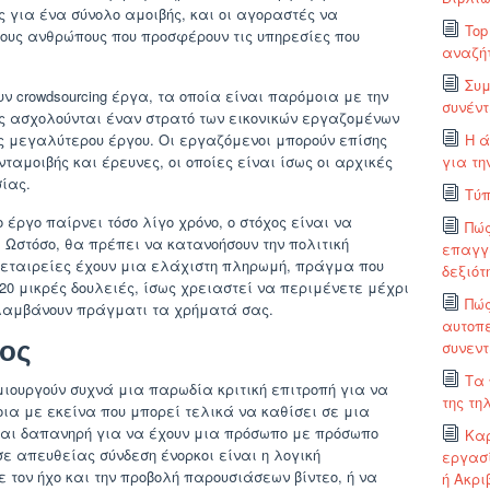
 για ένα σύνολο αμοιβής, και οι αγοραστές να
Top
τους ανθρώπους που προσφέρουν τις υπηρεσίες που
αναζή
Συμ
crowdsourcing έργα, τα οποία είναι παρόμοια με την
συνέν
ες ασχολούνται έναν στρατό των εικονικών εργαζομένων
ς μεγαλύτερου έργου. Οι εργαζόμενοι μπορούν επίσης
Η ά
μοιβής και έρευνες, οι οποίες είναι ίσως οι αρχικές
για τη
σίας.
Τύπ
ο έργο παίρνει τόσο λίγο χρόνο, ο στόχος είναι να
Πώς
. Ωστόσο, θα πρέπει να κατανοήσουν την πολιτική
επαγγ
 εταιρείες έχουν μια ελάχιστη πληρωμή, πράγμα που
δεξιότ
ι 20 μικρές δουλειές, ίσως χρειαστεί να περιμένετε μέχρι
Πώς
ς λαμβάνουν πράγματι τα χρήματά σας.
αυτοπε
κος
συνεν
Τα 
ημιουργούν συχνά μια παρωδία κριτική επιτροπή για να
της τη
α με εκείνα που μπορεί τελικά να καθίσει σε μια
ίναι δαπανηρή για να έχουν μια πρόσωπο με πρόσωπο
Καρ
σε απευθείας σύνδεση ένορκοι είναι η λογική
εργασί
 τον ήχο και την προβολή παρουσιάσεων βίντεο, ή να
ή Ακρι