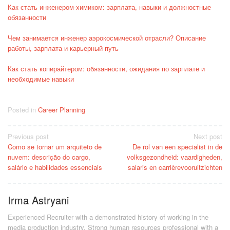
Как стать инженером-химиком: зарплата, навыки и должностные
обязанности
Чем занимается инженер аэрокосмической отрасли? Описание
работы, зарплата и карьерный путь
Как стать копирайтером: обязанности, ожидания по зарплате и
необходимые навыки
Posted in
Career Planning
Post
Previous post
Next post
Como se tornar um arquiteto de
De rol van een specialist in de
navigation
nuvem: descrição do cargo,
volksgezondheid: vaardigheden,
salário e habilidades essenciais
salaris en carrièrevooruitzichten
Irma Astryani
Experienced Recruiter with a demonstrated history of working in the
media production industry.
Strong human resources professional
with a