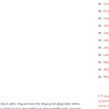
Cur
Emp
Int
Job
Job
Job
Job
Let
Res
Skil
Wor
Η κα
εργασί
 εξελιχθεί σημαντικά στο σημερινό ψηφιακό τοπίο.
απαιτ
ι ολοένα και περισσότερο στην οικοδόμηση ισχυρής