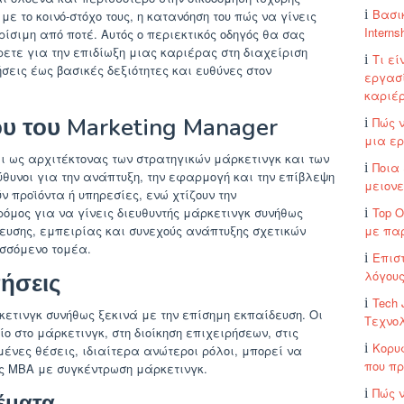
Βασι
ε το κοινό-στόχο τους, η κατανόηση του πώς να γίνεις
Interns
κρίσιμη από ποτέ. Αυτός ο περιεκτικός οδηγός θα σας
ετε για την επιδίωξη μιας καριέρας στη διαχείριση
Τι ε
σεις έως βασικές δεξιότητες και ευθύνες στον
εργασί
καριέ
υ του Marketing Manager
Πώς 
μια ε
ι ως αρχιτέκτονας των στρατηγικών μάρκετινγκ και των
Ποια
θυνοι για την ανάπτυξη, την εφαρμογή και την επίβλεψη
μειονε
 προϊόντα ή υπηρεσίες, ενώ χτίζουν την
όμος για να γίνεις διευθυντής μάρκετινγκ συνήθως
Top 
υσης, εμπειρίας και συνεχούς ανάπτυξης σχετικών
με πα
ισσόμενο τομέα.
Επισ
λόγου
τήσεις
Tech 
ρκετινγκ συνήθως ξεκινά με την επίσημη εκπαίδευση. Οι
Τεχνολ
ο στο μάρκετινγκ, στη διοίκηση επιχειρήσεων, στις
Κορυ
μένες θέσεις, ιδιαίτερα ανώτεροι ρόλοι, μπορεί να
που πρ
ς MBA με συγκέντρωση μάρκετινγκ.
Πώς 
έματα