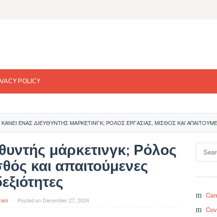
IVACY POLICY
Ι ΚΆΝΕΙ ΈΝΑΣ ΔΙΕΥΘΥΝΤΉΣ ΜΆΡΚΕΤΙΝΓΚ; ΡΌΛΟΣ ΕΡΓΑΣΊΑΣ, ΜΙΣΘΌΣ ΚΑΙ ΑΠΑΙΤΟΎ
ευθυντής μάρκετινγκ; Ρόλος
Search
for:
σθός και απαιτούμενες
δεξιότητες
Car
yani
Posted on
December 27, 2024
Cov