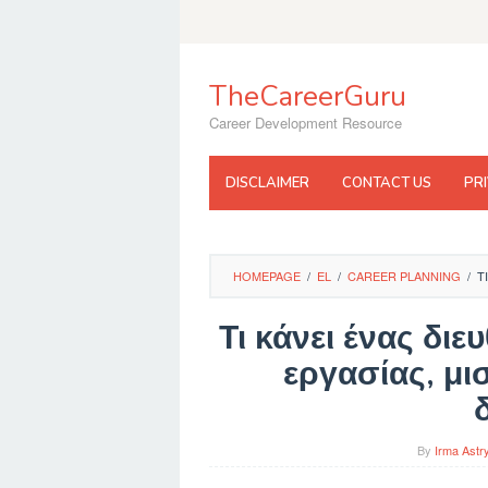
Skip
to
content
TheCareerGuru
Career Development Resource
DISCLAIMER
CONTACT US
PR
HOMEPAGE
/
EL
/
CAREER PLANNING
/
Τ
Τι κάνει ένας δι
εργασίας, μι
By
Irma Astr