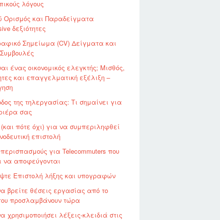
πικούς λόγους
ώ Ορισμός και Παραδείγματα
sive δεξιότητες
ραφικό Σημείωμα (CV) Δείγματα και
g Συμβουλές
ναι ένας οικονομικός ελεγκτής; Μισθός,
ητες και επαγγελματική εξέλιξη –
γηση
δος της τηλεργασίας: Τι σημαίνει για
ριέρα σας
(και πότε όχι) για να συμπεριληφθεί
νοδευτική επιστολή
 περισπασμούς για Telecommuters που
ι να αποφεύγονται
ψτε Επιστολή λήξης και υπογραφών
να βρείτε θέσεις εργασίας από το
 που προσλαμβάνουν τώρα
α χρησιμοποιήσει λέξεις-κλειδιά στις