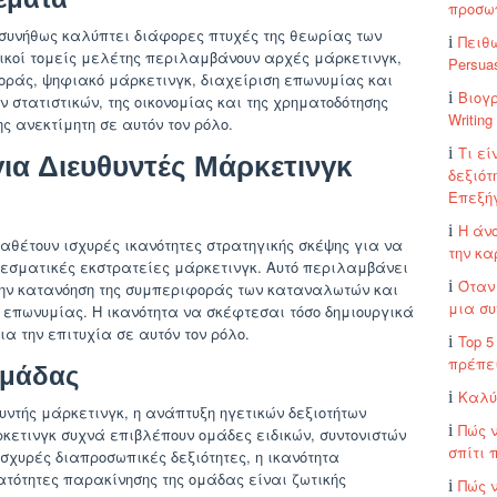
προσω
 συνήθως καλύπτει διάφορες πτυχές της θεωρίας των
Πειθ
ικοί τομείς μελέτης περιλαμβάνουν αρχές μάρκετινγκ,
Persua
ράς, ψηφιακό μάρκετινγκ, διαχείριση επωνυμίας και
Βιογ
 στατιστικών, της οικονομίας και της χρηματοδότησης
Writin
ς ανεκτίμητη σε αυτόν τον ρόλο.
Τι εί
για Διευθυντές Μάρκετινγκ
δεξιότ
Επεξή
Η άνο
ιαθέτουν ισχυρές ικανότητες στρατηγικής σκέψης για να
την κα
εσματικές εκστρατείες μάρκετινγκ. Αυτό περιλαμβάνει
Όταν 
την κατανόηση της συμπεριφοράς των καταναλωτών και
μια συ
 επωνυμίας. Η ικανότητα να σκέφτεσαι τόσο δημιουργικά
ια την επιτυχία σε αυτόν τον ρόλο.
Top 5
πρέπε
Ομάδας
Καλύ
ντής μάρκετινγκ, η ανάπτυξη ηγετικών δεξιοτήτων
Πώς 
ρκετινγκ συχνά επιβλέπουν ομάδες ειδικών, συντονιστών
σπίτι
σχυρές διαπροσωπικές δεξιότητες, η ικανότητα
τότητες παρακίνησης της ομάδας είναι ζωτικής
Πώς ν