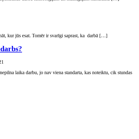
nāt, kur jūs esat. Tomēr ir svarīgi saprast, ka darbā […]
 darbs?
21
 nepilna laika darbu, jo nav viena standarta, kas noteiktu, cik stundas