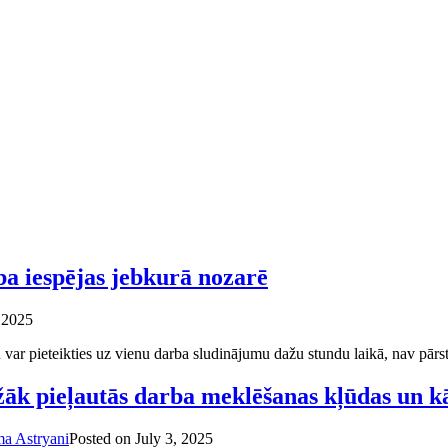
ba iespējas jebkurā nozarē
, 2025
 var pieteikties uz vienu darba sludinājumu dažu stundu laikā, nav pā
žāk pieļautās darba meklēšanas kļūdas un kā
ma Astryani
Posted on
July 3, 2025