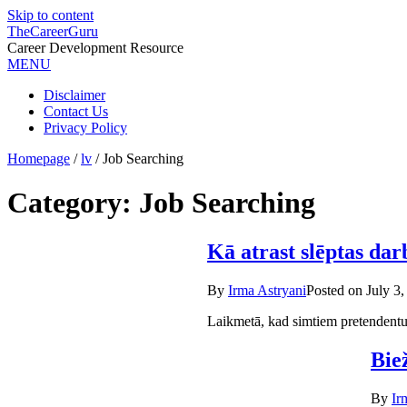
Skip to content
TheCareerGuru
Career Development Resource
MENU
Disclaimer
Contact Us
Privacy Policy
Homepage
/
lv
/
Job Searching
Category: Job Searching
Kā atrast slēptas dar
By
Irma Astryani
Posted on
July 3
Laikmetā, kad simtiem pretendentu
Bie
By
Ir