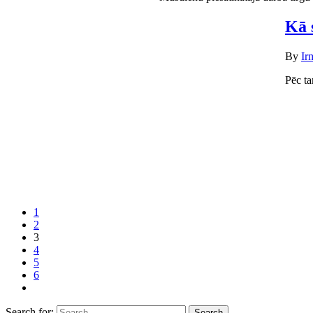
Kā 
By
Ir
Pēc ta
1
2
3
4
5
6
Search for: