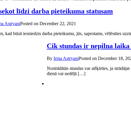
sekot līdzi darba pieteikuma statusam
ma Astryani
Posted on
December 22, 2021
m, kad būsit iesniedzis darba pieteikumu, jūs, saprotams, vēlēsities uzzi
Cik stundas ir nepilna laika
By
Irma Astryani
Posted on
December 18, 20
Nostrādātās stundas var atšķirties, ja strādājat
dienā vai nedēļā […]