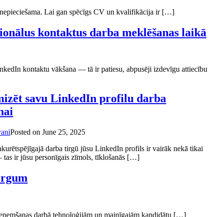
k nepieciešama. Lai gan spēcīgs CV un kvalifikācija ir […]
ionālus kontaktus darba meklēšanas laikā
inkedIn kontaktu vākšana — tā ir patiesu, abpusēji izdevīgu attiecību
izēt savu LinkedIn profilu darba
nai
yani
Posted on
June 25, 2025
rētspējīgajā darba tirgū jūsu LinkedIn profils ir vairāk nekā tikai
tas ir jūsu personīgais zīmols, tīklošanās […]
tirgum
s pieņemšanas darbā tehnoloģijām un mainīgajām kandidātu […]