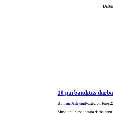
Darba 
10 pārbaudītas darba
By
Irma Astryani
Posted on
June 2
Mūsdienu piesātinātajā darba tirgū