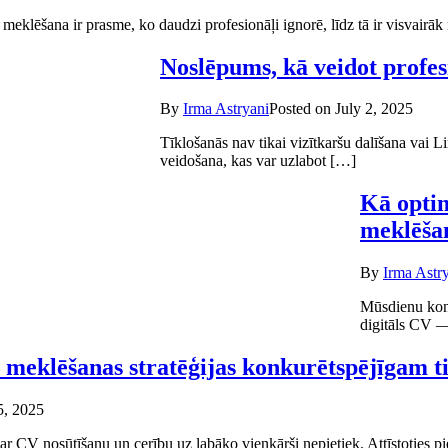
meklēšana ir prasme, ko daudzi profesionāļi ignorē, līdz tā ir visvairā
Noslēpums, kā veidot profes
By
Irma Astryani
Posted on
July 2, 2025
Tīklošanās nav tikai vizītkaršu dalīšana vai L
veidošana, kas var uzlabot […]
Kā optim
meklēša
By
Irma Astr
Mūsdienu konku
digitāls CV — 
 meklēšanas stratēģijas konkurētspējīgam 
5, 2025
 ar CV nosūtīšanu un cerību uz labāko vienkārši nepietiek. Attīstotie