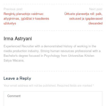
Post
Previous post
Next post
Renginių planuotojo vaidmuo:
Ürituste planeerija roll: palk,
navigation
atlyginimas, įgūdžiai ir kasdienės
oskused ja igapäevased
užduotys
ülesanded
Irma Astryani
Experienced Recruiter with a demonstrated history of working in the
media production industry.
Strong human resources professional
with a
Bachelor's degree focused in Psychology from Universitas Kristen
Satya Wacana.
Leave a Reply
Your email address will not be published.
Required fields are marked
*