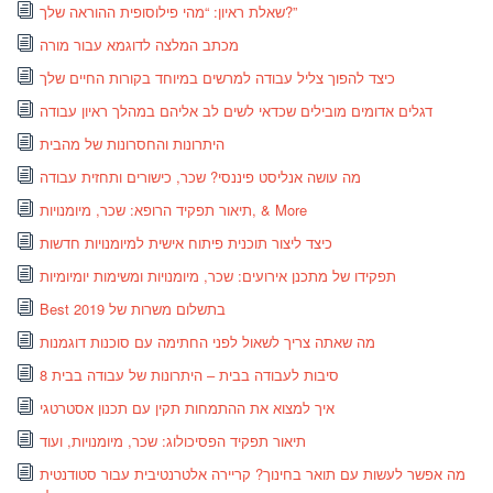
שאלת ראיון: “מהי פילוסופית ההוראה שלך?”
מכתב המלצה לדוגמא עבור מורה
כיצד להפוך צליל עבודה למרשים במיוחד בקורות החיים שלך
דגלים אדומים מובילים שכדאי לשים לב אליהם במהלך ראיון עבודה
היתרונות והחסרונות של מהבית
מה עושה אנליסט פיננסי? שכר, כישורים ותחזית עבודה
תיאור תפקיד הרופא: שכר, מיומנויות, & More
כיצד ליצור תוכנית פיתוח אישית למיומנויות חדשות
תפקידו של מתכנן אירועים: שכר, מיומנויות ומשימות יומיומיות
Best בתשלום משרות של 2019
מה שאתה צריך לשאול לפני החתימה עם סוכנות דוגמנות
8 סיבות לעבודה בבית – היתרונות של עבודה בבית
איך למצוא את ההתמחות תקין עם תכנון אסטרטגי
תיאור תפקיד הפסיכולוג: שכר, מיומנויות, ועוד
מה אפשר לעשות עם תואר בחינוך? קריירה אלטרנטיבית עבור סטודנטית