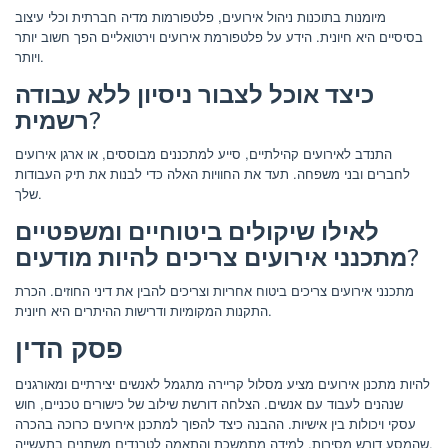
מיומנות בתוכנות ניהול אירועים, פלטפורמות מדיה חברתית וכלי עיצוב
בסיסיים היא חיונית. הידע על פלטפורמת אירועים וירטואליים הפך חשוב יותר
ויותר.
כיצד אוכל לצבור ניסיון ללא עבודה
רשמית?
התנדב לאירועים קהילתיים, סייע למתכננים מבוססים, או ארגן אירועים
לחברים ובני משפחה. תעד את החוויות האלה כדי לבנות את תיק העבודות
שלך.
לאילו שיקולים ביטוחיים ומשפטיים
מתכנני אירועים צריכים להיות מודעים?
מתכנני אירועים צריכים ביטוח אחריות וצריכים להבין את דיני החוזים. הכרת
התקנות המקומיות ודרישות ההיתרים היא חיונית.
פסק הדין
להיות מתכנן אירועים מציע מסלול קריירה מתגמל לאנשים יצירתיים ומאורגנים
שנהנים לעבוד עם אנשים. הצלחה דורשת שילוב של כישורים טכניים, חוש
עסקי ויכולות בין אישיות. ההבנה כיצד להפוך למתכנן אירועים כרוכה בהכרה
שהמסע דורש מסירות, למידה מתמשכת והתאמה לטרנדים משתנים בתעשייה.