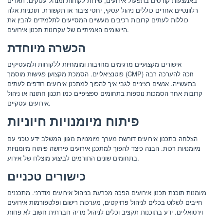
באמצעות קורסים בתפעול אירועים, שירות לקוחות ומנהל עסקים. תארים
רלוונטיים אחרים כוללים ניהול עסקי, יחסי ציבור או תקשורת. תוכניות אלה
כוללות לעתים קרובות רכיבים מעשיים המסייעים לתלמידים להבין את
היישומים האמיתיים של עקרונות תכנון אירועים.
הכשרה מיוחדת
אישורים מקצועיים מדגימים מחויבות ומומחיות ללקוחות ולמעסיקים
פוטנציאליים. הסמכת מקצוען פגישות מוסמך (CMP) זוכה להערכה רבה
בתעשייה. אנשים רציניים לגבי איך להפוך למתכנן אירועים רודפים לעתים
קרובות אחר הסמכות נוספות בתחומים ספציפיים כמו תכנון חתונה או ניהול
אירועים עסקיים.
פיתוח מיומנויות חיוניות
הצלחה בתכנון אירועים דורשת מערך מיומנויות מגוון המשלב ידע טכני עם
מיומנויות רכות. הבנה כיצד להפוך למתכנן אירועים פירושה פיתוח מיומנויות
בתחומים שונים התורמים לביצוע מוצלח של אירוע.
כישורים טכניים
מיומנות תוכנת תכנון אירועים הפכה מכרעת בניהול אירועים מודרני. מתכננים
חייבים לשלוט בכלים לניהול פרויקטים, מערכות רישום ופלטפורמות אירועים
וירטואליים. ידע בתוכנות תקציב וכלים לניהול מדיה חברתית חשוב לא פחות