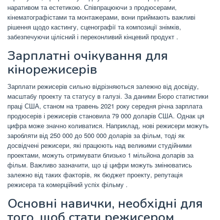
наративом та естетикою.
Співпрацюючи з продюсерами,
кінематографістами та монтажерами, вони приймають важливі
рішення щодо кастингу, сценографії та композиції знімків,
забезпечуючи цілісний і переконливий кінцевий продукт
.
Зарплатні очікування для
кінорежисерів
Зарплати режисерів сильно відрізняються залежно від досвіду,
масштабу проекту та статусу в галузі.
За даними Бюро статистики
праці США, станом на травень 2021 року середня річна зарплата
продюсерів і режисерів становила 79 000 доларів США.
Однак ця
цифра може значно коливатися.
Наприклад, нові режисери можуть
заробляти від 250 000 до 500 000 доларів за фільм, тоді як
досвідчені режисери, які працюють над великими студійними
проектами, можуть отримувати близько 1 мільйона доларів за
фільм.
Важливо зазначити, що ці цифри можуть змінюватись
залежно від таких факторів, як бюджет проекту, репутація
режисера та комерційний успіх фільму
.
Основні навички, необхідні для
того, щоб стати режисером