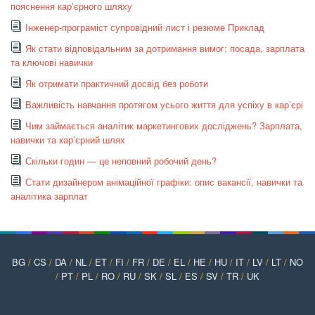
пояснення кар’єрного шляху
Інженер-програміст супровідний лист і резюме Приклад
Як стати відповідальним за дотримання вимог: посада, зарплата
та ключові навички
Як отримати практичний досвід без роботи
Важливість навчання протягом усього життя для успіху в кар’єрі
Чим займається аналітик маркетингових досліджень? Зарплата,
навички та кар’єрний шлях
Скільки годин — це неповний робочий день?
Стати дизайнером анімаційної графіки: опис вакансії, навички та
аналітика зарплат
BG
/
CS
/
DA
/
NL
/
ET
/
FI
/
FR
/
DE
/
EL
/
HE
/
HU
/
IT
/
LV
/
LT
/
NO
/
PT
/
PL
/
RO
/
RU
/
SK
/
SL
/
ES
/
SV
/
TR
/
UK