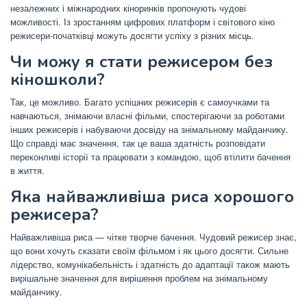
незалежних і міжнародних кіноринків пропонують чудові
можливості. Із зростанням цифрових платформ і світового кіно
режисери-початківці можуть досягти успіху з різних місць.
Чи можу я стати режисером без
кіношколи?
Так, це можливо. Багато успішних режисерів є самоучками та
навчаються, знімаючи власні фільми, спостерігаючи за роботами
інших режисерів і набуваючи досвіду на знімальному майданчику.
Що справді має значення, так це ваша здатність розповідати
переконливі історії та працювати з командою, щоб втілити бачення
в життя.
Яка найважливіша риса хорошого
режисера?
Найважливіша риса — чітке творче бачення. Чудовий режисер знає,
що вони хочуть сказати своїм фільмом і як цього досягти. Сильне
лідерство, комунікабельність і здатність до адаптації також мають
вирішальне значення для вирішення проблем на знімальному
майданчику.