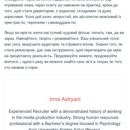
отримання знань через освіту до навчання на практиці, кроки до
того, щоб стати директором, є водночас складними та дуже
корисними. Хоча цей шлях непростий, він абсолютно можливий із
пристрастю, терпінням і самовідданістю.
Якщо ви мрієте зняти наступний чудовий фільм, почніть там, де ви
зараз. Навчайтеся, творіть і розвивайтеся. Ваш унікальний голос
має силу зворушити аудиторію та справити вплив. Знання того, як
стати режисером, дає вам інструменти, щоб перетворити цю мрію
на процвітаючу реальність. Продовжуйте знімати, продовжуйте
вчитися, і одного разу ви можете знайти своє ім’я в титрах як того,
хто оживив історію.
Irma Astryani
Experienced Recruiter with a demonstrated history of working
in the media production industry.
Strong human resources
professional
with a Bachelor’s degree focused in Psychology
from Universitas Kristen Satya Wacana.