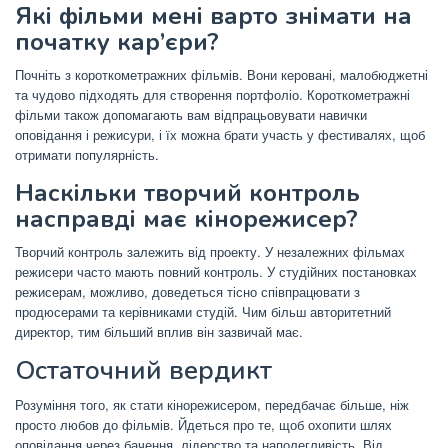
Які фільми мені варто знімати на
початку кар’єри?
Почніть з короткометражних фільмів. Вони керовані, малобюджетні
та чудово підходять для створення портфоліо. Короткометражні
фільми також допомагають вам відпрацьовувати навички
оповідання і режисури, і їх можна брати участь у фестивалях, щоб
отримати популярність.
Наскільки творчий контроль
насправді має кінорежисер?
Творчий контроль залежить від проекту. У незалежних фільмах
режисери часто мають повний контроль. У студійних постановках
режисерам, можливо, доведеться тісно співпрацювати з
продюсерами та керівниками студій. Чим більш авторитетний
директор, тим більший вплив він зазвичай має.
Остаточний вердикт
Розуміння того, як стати кінорежисером, передбачає більше, ніж
просто любов до фільмів. Йдеться про те, щоб охопити шлях
оповідання через бачення, лідерство та наполегливість. Від