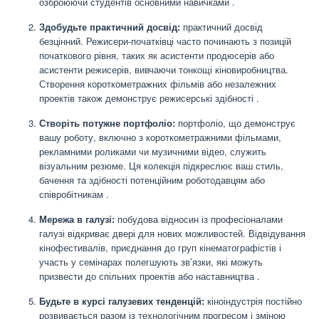
озброюючи студентів основними навичками
.
Здобудьте практичний досвід:
практичний досвід
безцінний. Режисери-початківці часто починають з позицій
початкового рівня, таких як асистенти продюсерів або
асистенти режисерів, вивчаючи тонкощі кіновиробництва.
Створення короткометражних фільмів або незалежних
проектів також демонструє режисерські здібності
.
Створіть потужне портфоліо:
портфоліо, що демонструє
вашу роботу, включно з короткометражними фільмами,
рекламними роликами чи музичними відео, служить
візуальним резюме. Ця колекція підкреслює ваш стиль,
бачення та здібності потенційним роботодавцям або
співробітникам
.
Мережа в галузі:
побудова відносин із професіоналами
галузі відкриває двері для нових можливостей. Відвідування
кінофестивалів, приєднання до груп кінематографістів і
участь у семінарах полегшують зв’язки, які можуть
призвести до спільних проектів або наставництва
.
Будьте в курсі галузевих тенденцій:
кіноіндустрія постійно
розвивається разом із технологічним прогресом і зміною