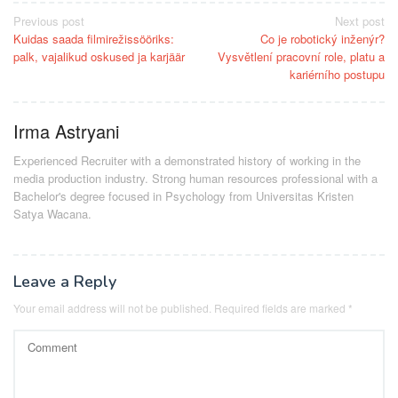
Post
Previous post
Next post
Kuidas saada filmirežissööriks:
Co je robotický inženýr?
navigation
palk, vajalikud oskused ja karjäär
Vysvětlení pracovní role, platu a
kariérního postupu
Irma Astryani
Experienced Recruiter with a demonstrated history of working in the
media production industry.
Strong human resources professional
with a
Bachelor's degree focused in Psychology from Universitas Kristen
Satya Wacana.
Leave a Reply
Your email address will not be published.
Required fields are marked
*