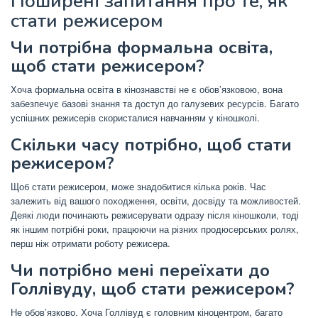
Поширені запитання про те, як
стати режисером
Чи потрібна формальна освіта,
щоб стати режисером?
Хоча формальна освіта в кінознавстві не є обов’язковою, вона
забезпечує базові знання та доступ до галузевих ресурсів.
Багато
успішних режисерів скористалися навчанням у кіношколі.
Скільки часу потрібно, щоб стати
режисером?
Щоб стати режисером, може знадобитися кілька років. Час
залежить від вашого походження, освіти, досвіду та можливостей.
Деякі люди починають режисерувати одразу після кіношколи, тоді
як іншим потрібні роки, працюючи на різних продюсерських ролях,
перш ніж отримати роботу режисера.
Чи потрібно мені переїхати до
Голлівуду, щоб стати режисером?
Не обов’язково. Хоча Голлівуд є головним кіноцентром, багато