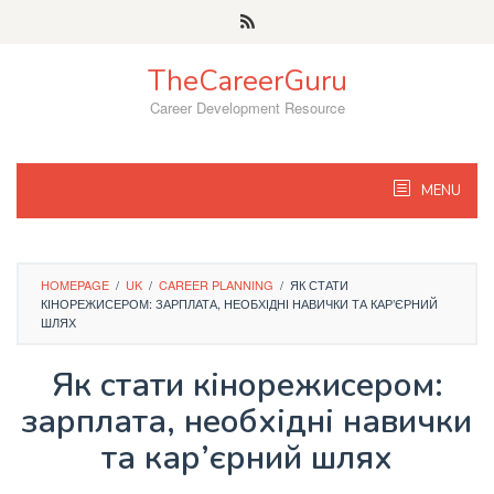
Skip
to
content
TheCareerGuru
Career Development Resource
MENU
HOMEPAGE
/
UK
/
CAREER PLANNING
/
ЯК СТАТИ
КІНОРЕЖИСЕРОМ: ЗАРПЛАТА, НЕОБХІДНІ НАВИЧКИ ТА КАР’ЄРНИЙ
ШЛЯХ
Як стати кінорежисером:
зарплата, необхідні навички
та кар’єрний шлях