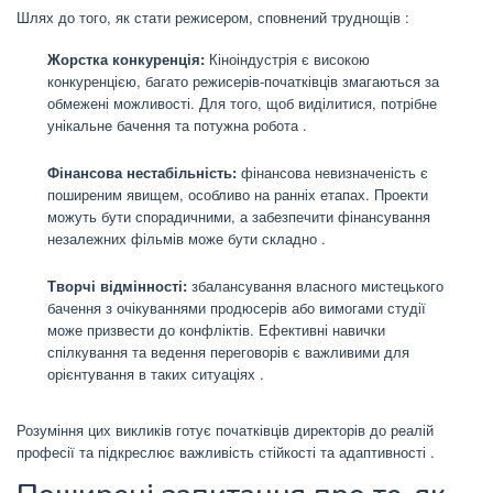
Шлях до того, як стати режисером, сповнений труднощів
:
Жорстка конкуренція:
Кіноіндустрія є високою
конкуренцією, багато режисерів-початківців змагаються за
обмежені можливості. Для того, щоб виділитися, потрібне
унікальне бачення та потужна робота
.
Фінансова нестабільність:
фінансова невизначеність є
поширеним явищем, особливо на ранніх етапах. Проекти
можуть бути спорадичними, а забезпечити фінансування
незалежних фільмів може бути складно
.
Творчі відмінності:
збалансування власного мистецького
бачення з очікуваннями продюсерів або вимогами студії
може призвести до конфліктів. Ефективні навички
спілкування та ведення переговорів є важливими для
орієнтування в таких ситуаціях
.
Розуміння цих викликів готує початківців директорів до реалій
професії та підкреслює важливість стійкості та адаптивності
.