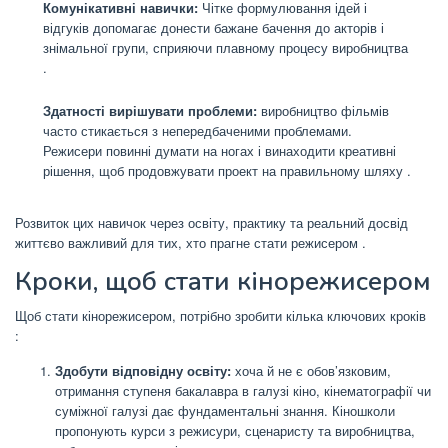
Комунікативні навички:
Чітке формулювання ідей і
відгуків допомагає донести бажане бачення до акторів і
знімальної групи, сприяючи плавному процесу виробництва
.
Здатності вирішувати проблеми:
виробництво фільмів
часто стикається з непередбаченими проблемами.
Режисери повинні думати на ногах і винаходити креативні
рішення, щоб продовжувати проект на правильному шляху
.
Розвиток цих навичок через освіту, практику та реальний досвід
життєво важливий для тих, хто прагне стати режисером
.
Кроки, щоб стати кінорежисером
Щоб стати кінорежисером, потрібно зробити кілька ключових кроків
:
Здобути відповідну освіту:
хоча й не є обов’язковим,
отримання ступеня бакалавра в галузі кіно, кінематографії чи
суміжної галузі дає фундаментальні знання. Кіношколи
пропонують курси з режисури, сценаристу та виробництва,