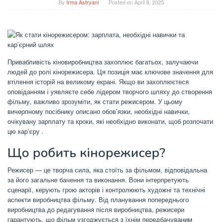
By
Irma Astryani
Posted on
April 8, 2025
Привабливість кіновиробництва захоплює багатьох, залучаючи
людей до ролі кінорежисера.
Ця позиція має ключове значення для
втілення історій на великому екрані.
Якщо ви захоплюєтеся
оповіданням і уявляєте себе лідером творчого шляху до створення
фільму, важливо зрозуміти, як стати режисером.
У цьому
вичерпному посібнику описано обов’язки, необхідні навички,
очікувану зарплату та кроки, які необхідно виконати, щоб розпочати
цю кар’єру
.
Що робить кінорежисер?
Режисер — це творча сила, яка стоїть за фільмом, відповідальна
за його загальне бачення та виконання.
Вони інтерпретують
сценарії, керують грою акторів і контролюють художні та технічні
аспекти виробництва фільму.
Від планування попереднього
виробництва до редагування після виробництва, режисери
гарантують, що фільм узгоджується з їхнім передбачуваним