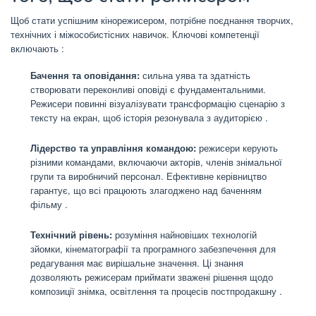
Щоб стати успішним кінорежисером, потрібне поєднання творчих,
технічних і міжособистісних навичок.
Ключові компетенції
включають
:
Бачення та оповідання:
сильна уява та здатність
створювати переконливі оповіді є фундаментальними.
Режисери повинні візуалізувати трансформацію сценарію з
тексту на екран, щоб історія резонувала з аудиторією
.
Лідерство та управління командою:
режисери керують
різними командами, включаючи акторів, членів знімальної
групи та виробничий персонал. Ефективне керівництво
гарантує, що всі працюють злагоджено над баченням
фільму
.
Технічний рівень:
розуміння найновіших технологій
зйомки, кінематографії та програмного забезпечення для
редагування має вирішальне значення. Ці знання
дозволяють режисерам приймати зважені рішення щодо
композиції знімка, освітлення та процесів постпродакшну
.