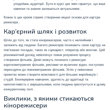
уподобань аудиторії. Бути в курсі цих змін гарантує, що ваші
навички та знання залишаться актуальними
.
Кожен із цих кроків сприяє створенню міцної основи для кар’єри
режисера
.
Кар’єрний шлях і розвиток
Шлях до того, як стати кінорежисером, часто є нелінійним і
залежить від людини.
Багато режисерів починають свою кар’єру на
пов’язаних посадах, таких як сценарист, оператор або монтаж.
Цей
різноманітний досвід забезпечує повне розуміння процесу
створення фільмів.
Деякі можуть починати з режисури
короткометражних фільмів, реклами чи музичних відео, поступово
переходячи до повнометражних фільмів.
Успіх у невеликих
проектах може створити можливості для більших виробництв і
студій.
Безперервне навчання, здатність до адаптації та
наполегливість є вирішальними, коли людина орієнтується в цьому
конкурентному полі
.
Виклики, з якими стикаються
кінорежисери