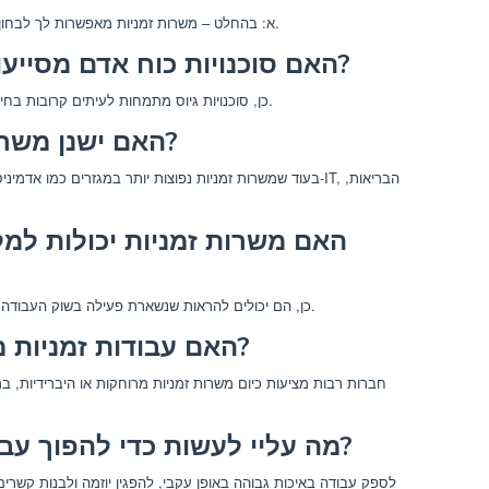
א: בהחלט – משרות זמניות מאפשרות לך לבחון תעשייה חדשה לפני שאתה מתחייב לטווח ארוך.
האם סוכנויות כוח אדם מסייעות במציאת עבודה זמנית?
כן, סוכנויות גיוס מתמחות לעיתים קרובות בחיבור מועמדים עם הזדמנויות עבודה זמניות וחוזים.
האם ישנן משרות זמניות בכל התעשיות?
בעוד שמשרות זמניות נפוצות יותר במגזרים כמו אדמיניסטרציה, 
האם משרות זמניות יכולות למל
כן, הם יכולים להראות שנשארת פעילה בשוק העבודה והמשכת לפתח מיומנויות במהלך מעברי עבודה.
האם עבודות זמניות מתאימות לעבודה מרחוק?
חברות רבות מציעות כיום משרות זמניות מרוחקות או היברידיות, במ
מה עליי לעשות כדי להפוך עבודה זמנית לתפקיד קבוע?
לספק עבודה באיכות גבוהה באופן עקבי, להפגין יוזמה ולבנות קשרים