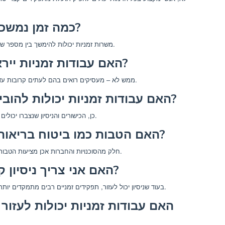
כמה זמן נמשכות רוב המשרות הזמניות?
משרות זמניות יכולות להימשך בין מספר שבועות למספר חודשים, בהתאם לצורכי המעסיק.
האם עבודות זמניות ייראו רע בקורות החיים שלי?
ממש לא – מעסיקים רואים בהם לעתים קרובות עדות ליכולת הסתגלות ובניית קריירה פרואקטיבית.
האם עבודות זמניות יכולות להוביל לשכר טוב יותר בעתיד?
כן, הכישורים והניסיון שנצברו יכולים למצב אותך בתפקידים קבועים בשכר גבוה יותר.
האם הטבות כמו ביטוח בריאות נפוצות במשרות זמניות?
חלק מהסוכנויות והחברות אכן מציעות הטבות, אך זה משתנה בהתאם למעסיק ולתנאי החוזה.
האם אני צריך ניסיון קודם עבור עבודות זמניות?
בעוד שניסיון יכול לעזור, תפקידים זמניים רבים מתמקדים יותר במיומנויות הניתנות להעברה וביכולת הסתגלות.
האם עבודות זמניות יכולות לעזור