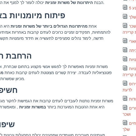
יכולה לעזור לך למנף את המשרות הללו כדי לקדם את מטרותיך לטווח ארוך.
הבנת
היתרונות של משרות זמניות
נע
1. פיתוח מיומנויות 
שלך
שכר
אחת
מהיתרונות הגדולים ביותר של משרות זמניות
היא הה
 קריירה
להתמחויות, תפקידים זמניים כרוכים לעתים קרובות באחריות אמיתית
חדשה, לימוד נהלים ספציפיים לתעשייה או חידוד מיומנויות תקשו
ארי
יתה
2. הרחבת
משרות זמניות מאפשרות לך לפגוש אנשי מקצוע בתחום שבחרת, ופו
יות
פוטנציאליות לעבודה. יצירת קשרים מצוטטת לעתים קרובות כאחת
מה
קריירה
מכיוון שמשרות קבועות רבות מאוישות באמצעות קשרים אישיים.
ס Coronav הופך את כוח העבודה: מה שכדאי
3. חש
לדעת
דות
משרות זמניות נותנות לעובדים לעתים קרובות את הגמישות לחקור מגזר
היא אחת ההטבות המוערכות ביותר
במשרות זמניות
, ומאפשרת 
רים
ושכר
4. שי
יים
שלך
מעסיקים מעריכים מועמדים שמפגינים יכולת הסתגלות ונכונות לל