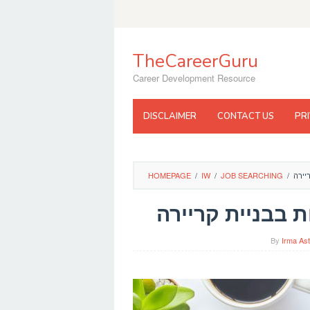
Skip
to
content
TheCareerGuru
Career Development Resource
DISCLAIMER
CONTACT US
PR
יירה
/
JOB SEARCHING
/
IW
/
HOMEPAGE
ת בבניית קריירה
By
Irma Ast