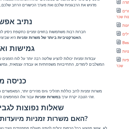
ודה
מדגיש את הרבגוניות שלכם ואת מערך הכישורים הרחב שלכם, ו
רים
נות שכר
5. נתיב א
ונות
חברות רבות משתמשות בחוזים זמניים כתקופת ניסיון
לים
היא שביצועים טובים יכולים להוביל להצעות עבודה קבועות.
האטרקטיביות ביותר של משרות זמניות
6. גמישות וא
עבודות זמניות יכולות להציע שליטה רבה יותר על לוח הזמנים
פיות
המשלבים לימודים, התחייבויות משפחתיות או עבודה עצמאית, גמישו
שכר
7. כניסה
משרות זמניות לרוב כוללות תהליכי גיוס מהירים יותר, המאפשרים כ
עבור אלו המחפשים הכנסה מיידית או רוצים לסגור פערים תעסוקתיים.
זוהי הטבה יקרת ערך
במשרות זמניות
שאלות נפוצות לגבי
האם משרות זמניות מיועדות רק למועמדים מתחילים?
לא, אנשי מקצוע בכל הרמות יכולים להפיק תועלת מתפקידים קצרי טו